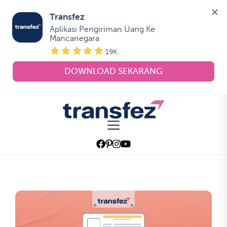
Transfez
Aplikasi Pengiriman Uang Ke 
Mancanegara
19K
DOWNLOAD SEKARANG
Skip
to
Transfez
the
content