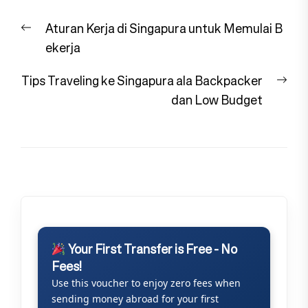
Navigasi
Previous
Aturan Kerja di Singapura untuk Memulai B
pos
post:
ekerja
Nex
Tips Traveling ke Singapura ala Backpacker
pos
dan Low Budget
Your First Transfer is Free - No
Fees!
Use this voucher to enjoy zero fees when
sending money abroad for your first