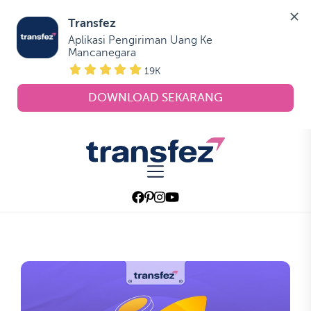
Transfez
Aplikasi Pengiriman Uang Ke 
Mancanegara
19K
DOWNLOAD SEKARANG
Skip
to
Transfez
the
content