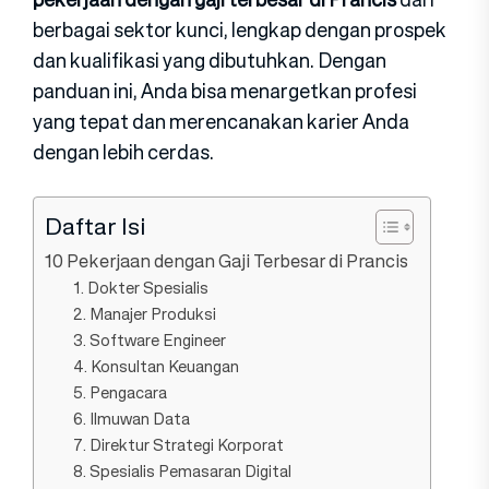
berbagai sektor kunci, lengkap dengan prospek
dan kualifikasi yang dibutuhkan. Dengan
panduan ini, Anda bisa menargetkan profesi
yang tepat dan merencanakan karier Anda
dengan lebih cerdas.
Daftar Isi
10 Pekerjaan dengan Gaji Terbesar di Prancis
1. Dok⁠ter Spesia⁠lis
2. Manaj‌er Pr⁠oduksi
3. S⁠of​twar​e Eng‍ineer
4. Konsult‌an Keuangan
5. Pengac‍ara
6. ‌Ilmuwan‍ Data
7. Direktur Strategi Korporat
8. Spesialis P⁠emasar‍an Di‍git‍a‌l