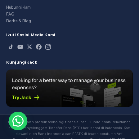
Hubungi Kami
FAQ
Berita & Blog
Ikuti Sosial Media Kami
Kunjungi Jack
Transfez adalah produk teknologi finansial dari PT Indo Koala Remittance,
institusi Penyelenggara Transfer Dana (PTD) berlisensi di Indonesia. Kami
diawasi oleh Bank Indonesia dan PPATK di bawah peraturan Anti