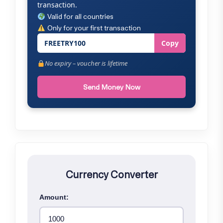
transaction.
Valid for all countries
Only for your first transaction
FREETRY100
Copy
No expiry – voucher is lifetime
Send Money Now
Currency Converter
Amount: