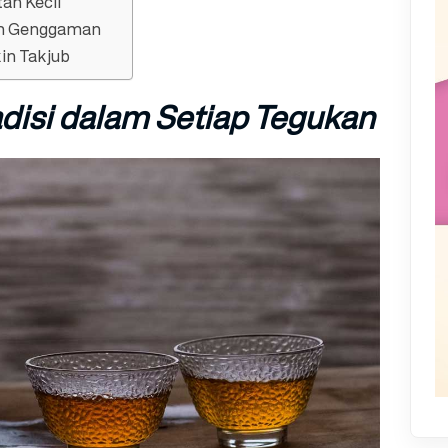
tan Kecil
am Genggaman
kin Takjub
disi dalam Setiap Tegukan