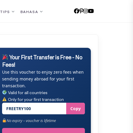
 TIPS
BAHASA
Your First Transfer is Free - No
Fees!
Use this voucher to enjoy zero fees when
sending money abroad for your first
transaction.
Valid for all countries
Only for your first transaction
FREETRY100
Copy
No expiry – voucher is lifetime