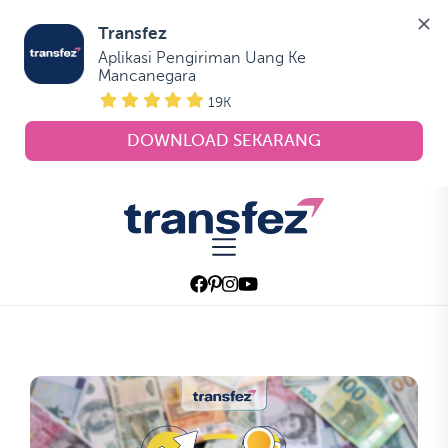
Transfez
Aplikasi Pengiriman Uang Ke 
Mancanegara
19K
DOWNLOAD SEKARANG
Skip
to
Transfez
the
content