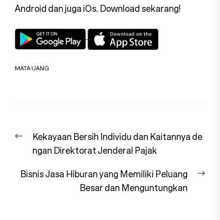
Android dan juga iOs. Download sekarang!
MATA UANG
Navigasi
Previous
Kekayaan Bersih Individu dan Kaitannya de
pos
post:
ngan Direktorat Jenderal Pajak
Nex
Bisnis Jasa Hiburan yang Memiliki Peluang
pos
Besar dan Menguntungkan