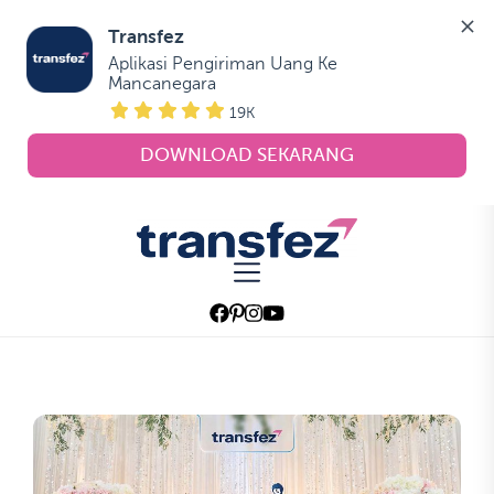
Transfez
Aplikasi Pengiriman Uang Ke 
Mancanegara
19K
DOWNLOAD SEKARANG
Skip
to
Transfez
the
content