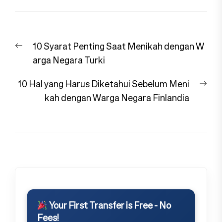
Navigasi
Previous
10 Syarat Penting Saat Menikah dengan W
pos
post:
arga Negara Turki
Nex
10 Hal yang Harus Diketahui Sebelum Meni
pos
kah dengan Warga Negara Finlandia
Your First Transfer is Free - No
Fees!