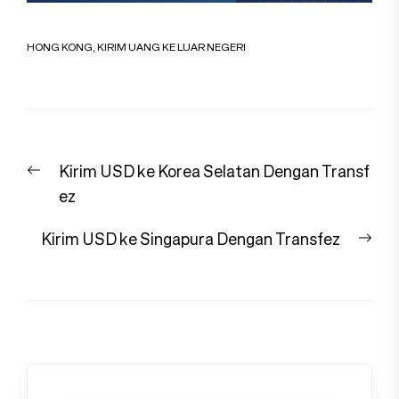
HONG KONG
,
KIRIM UANG KE LUAR NEGERI
Navigasi
Previous
Kirim USD ke Korea Selatan Dengan Transf
pos
post:
ez
Nex
Kirim USD ke Singapura Dengan Transfez
pos