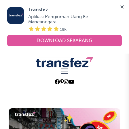
Transfez
Aplikasi Pengiriman Uang Ke 
Mancanegara
19K
DOWNLOAD SEKARANG
Skip
to
Transfez
the
content