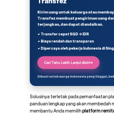
Transfez
Kirim uang untuk keluarga atau membaya
Transfez membuat pengiriman uang dari
terjangkau, dan dapat diandalkan.
✔ Transfer cepat SGD → IDR
✔ Biaya rendah dan transparan
✔ Dipercaya oleh pekerja Indonesia di Sin
Cari Tahu Lebih Lanjut disini
➜
Dibuat untuk warga Indonesia yang tinggal, be
Solusinya terletak pada pemanfaatan plat
panduan lengkap yang akan membedah met
membantu Anda memilih
platform remit