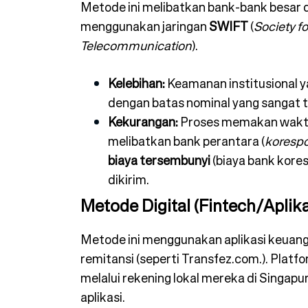
Metode ini melibatkan bank-bank besar 
menggunakan jaringan
SWIFT
(
Society f
Telecommunication
).
Kelebihan:
Keamanan institusional y
dengan batas nominal yang sangat tin
Kekurangan:
Proses memakan wak
melibatkan bank perantara (
koresp
biaya tersembunyi
(biaya bank kore
dikirim.
Metode Digital (Fintech/Aplik
Metode ini menggunakan aplikasi keuan
remitansi (seperti Transfez.com.). Platfor
melalui rekening lokal mereka di Singap
aplikasi.