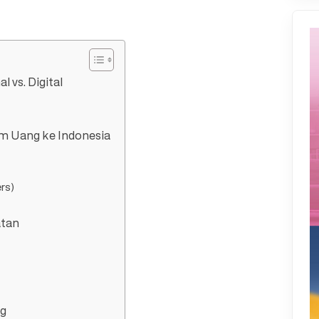
 vs. Digital
im Uang ke Indonesia
rs)
atan
ng