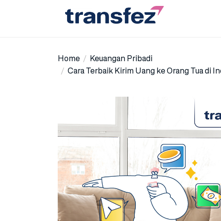
Skip
to
the
Transfez
content
Home
Keuangan Pribadi
Cara Terbaik Kirim Uang ke Orang Tua di Ind