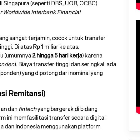
di Singapura (seperti DBS, UOB, OCBC)
or Worldwide Interbank Financial
ang sangat terjamin, cocok untuk transfer
ggi. Di atas Rp 1 miliar ke atas.
tu (umumnya
2 hingga 5 hari kerja
) karena
onden
). Biaya transfer tinggi dan seringkali ada
sponden) yang dipotong dari nominal yang
asi Remitansi)
gan dan
fintech
yang bergerak di bidang
m ini memfasilitasi transfer secara digital
ura dan Indonesia menggunakan platform