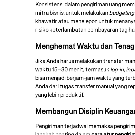
Konsistensi dalam pengiriman uang memu
mitra bisnis, untuk melakukan
budgeting
khawatir atau menelepon untuk menanyak
risiko keterlambatan pembayaran tagiha
Menghemat Waktu dan Tenag
Jika Anda harus melakukan transfer man
waktu 15–30 menit, termasuk
log-in
,
inp
bisa menjadi berjam-jam waktu yang ter
Anda dari tugas transfer manual yang re
yang lebih produktif.
Membangun Disiplin Keuangan
Pengiriman terjadwal memaksa pengirim u
langkah penting dalam
cara atur pengiri