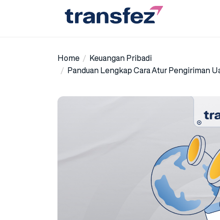
Skip
to
the
Transfez
content
Home
Keuangan Pribadi
Panduan Lengkap Cara Atur Pengiriman Uan