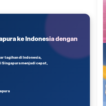
gapura ke Indonesia dengan
r tagihan di Indonesia,
 Singapura menjadi cepat,
gapura