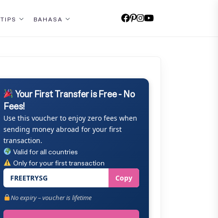
 TIPS
BAHASA
Your First Transfer is Free - No
Fees!
Use this voucher to enjoy zero fees when
sending money abroad for your first
transaction.
Valid for all countries
Only for your first transaction
FREETRYSG
Copy
No expiry – voucher is lifetime