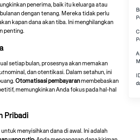
ngkinkan penerima, baik itu keluarga atau
B
bulanan dengan tenang. Mereka tidak perlu
P
an kapan dana akan tiba. Ini menghilangkan
n penting.
C
P
a
A
M
ual setiap bulan, prosesnya akan memakan
ut
nominal, dan otentikasi. Dalam setahun, ini
I
buang.
Otomatisasi pembayaran
membebaskan
d
petitif, memungkinkan Anda fokus pada hal-hal
 Pribadi
ntuk menyisihkan dana di awal. Ini adalah
man uang rutin
: Anda menganggap dana kiriman