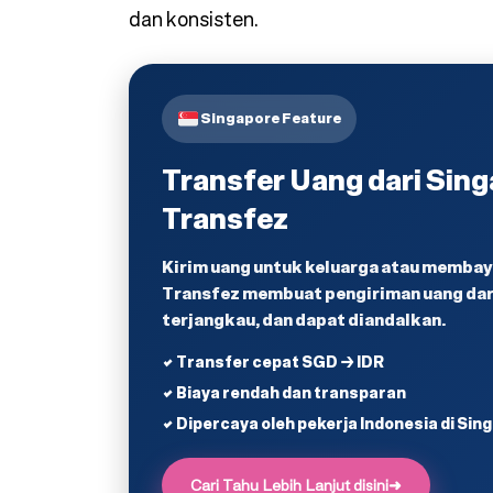
dan konsisten.
Singapore Feature
Transfer Uang dari Sin
Transfez
Kirim uang untuk keluarga atau membaya
Transfez membuat pengiriman uang dari
terjangkau, dan dapat diandalkan.
✔ Transfer cepat SGD → IDR
✔ Biaya rendah dan transparan
✔ Dipercaya oleh pekerja Indonesia di Sin
Cari Tahu Lebih Lanjut disini
➜